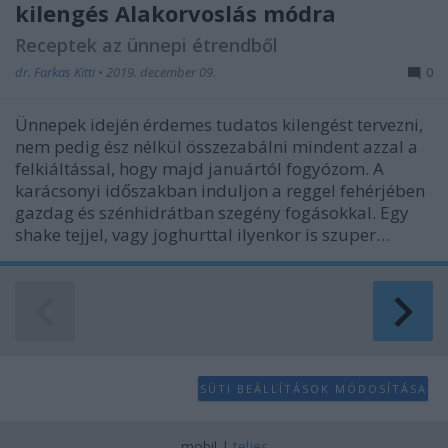
kilengés Alakorvoslás módra
Receptek az ünnepi étrendből
dr. Farkas Kitti
•
2019. december 09.
0
Ünnepek idején érdemes tudatos kilengést tervezni,
nem pedig ész nélkül összezabálni mindent azzal a
felkiáltással, hogy majd januártól fogyózom. A
karácsonyi időszakban induljon a reggel fehérjében
gazdag és szénhidrátban szegény fogásokkal. Egy
shake tejjel, vagy joghurttal ilyenkor is szuper…
SÜTI BEÁLLÍTÁSOK MÓDOSÍTÁSA
mobil
|
teljes