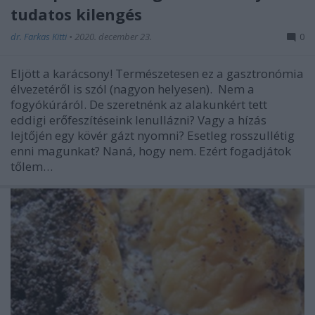
tudatos kilengés
dr. Farkas Kitti
•
2020. december 23.
0
Eljött a karácsony! Természetesen ez a gasztronómia
élvezetéről is szól (nagyon helyesen). Nem a
fogyókúráról. De szeretnénk az alakunkért tett
eddigi erőfeszítéseink lenullázni? Vagy a hízás
lejtőjén egy kövér gázt nyomni? Esetleg rosszullétig
enni magunkat? Naná, hogy nem. Ezért fogadjátok
tőlem…