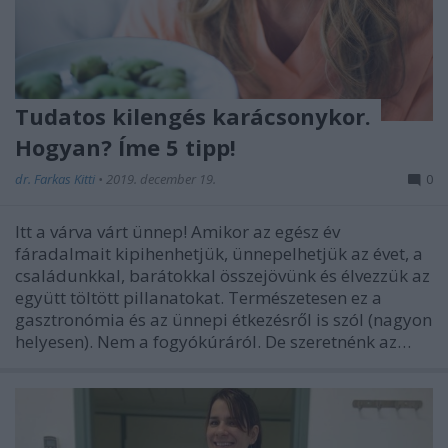
Tudatos kilengés karácsonykor.
Hogyan? Íme 5 tipp!
dr. Farkas Kitti
•
2019. december 19.
0
Itt a várva várt ünnep! Amikor az egész év
fáradalmait kipihenhetjük, ünnepelhetjük az évet, a
családunkkal, barátokkal összejövünk és élvezzük az
együtt töltött pillanatokat. Természetesen ez a
gasztronómia és az ünnepi étkezésről is szól (nagyon
helyesen). Nem a fogyókúráról. De szeretnénk az…