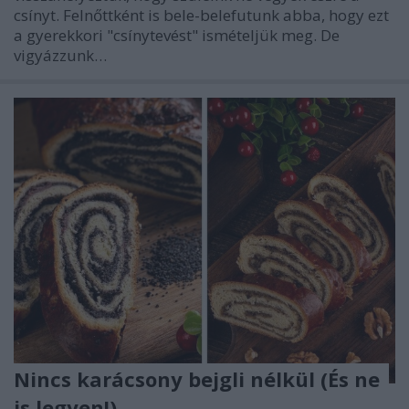
csínyt. Felnőttként is bele-belefutunk abba, hogy ezt
a gyerekkori "csínytevést" ismételjük meg. De
vigyázzunk…
Nincs karácsony bejgli nélkül (És ne
is legyen!)