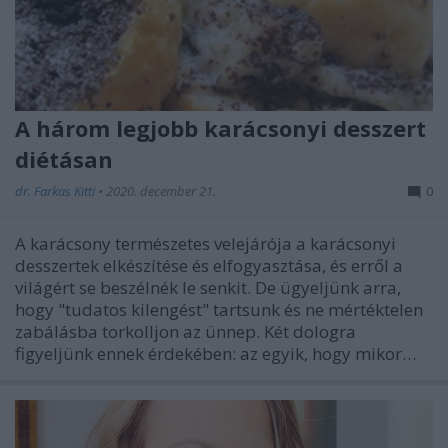
A három legjobb karácsonyi desszert
diétásan
dr. Farkas Kitti
•
2020. december 21.
0
A karácsony természetes velejárója a karácsonyi
desszertek elkészítése és elfogyasztása, és erről a
világért se beszélnék le senkit. De ügyeljünk arra,
hogy "tudatos kilengést" tartsunk és ne mértéktelen
zabálásba torkolljon az ünnep. Két dologra
figyeljünk ennek érdekében: az egyik, hogy mikor…