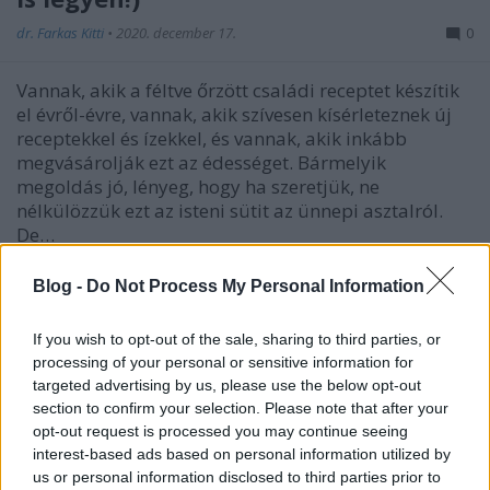
dr. Farkas Kitti
•
2020. december 17.
0
Vannak, akik a féltve őrzött családi receptet készítik
el évről-évre, vannak, akik szívesen kísérleteznek új
receptekkel és ízekkel, és vannak, akik inkább
megvásárolják ezt az édességet. Bármelyik
megoldás jó, lényeg, hogy ha szeretjük, ne
nélkülözzük ezt az isteni sütit az ünnepi asztalról.
De…
Blog -
Do Not Process My Personal Information
If you wish to opt-out of the sale, sharing to third parties, or
processing of your personal or sensitive information for
targeted advertising by us, please use the below opt-out
section to confirm your selection. Please note that after your
opt-out request is processed you may continue seeing
interest-based ads based on personal information utilized by
us or personal information disclosed to third parties prior to