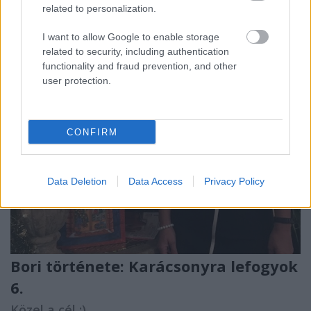
hetekben nyomon követhettük az egész történetét, és
related to personalization.
hihetetlen változást láthattunk. Leadott 12…
I want to allow Google to enable storage
related to security, including authentication
functionality and fraud prevention, and other
user protection.
CONFIRM
Data Deletion
Data Access
Privacy Policy
Bori története: Karácsonyra lefogyok
6.
Közel a cél :)