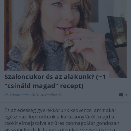
Szaloncukor és az alakunk? (+1
"csináld magad" recept)
dr. Farkas Kitti
•
2020. december 19.
0
Ez az édesség gyerekkorunk kedvence, amit akár
egész nap lopkodtunk a karácsonyfáról, majd a
csokit elmajszolva az üres csomagolást gondosan
visszahelyeztük, hogy szüleink ne vegyék észre a