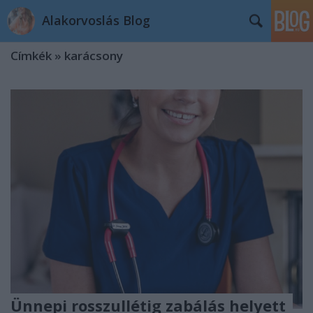
Alakorvoslás Blog
Címkék
»
karácsony
Ünnepi rosszullétig zabálás helyett