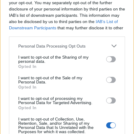
your opt-out. You may separately opt-out of the further
disclosure of your personal information by third parties on the
IAB’s list of downstream participants. This information may
also be disclosed by us to third parties on the
IAB’s List of
Downstream Participants
that may further disclose it to other
third parties.
5 érv a karácsony előtti diéta mellett
Please note that this website/app uses one or more Google
dr. Farkas Kitti
•
2020. november 20.
0
Personal Data Processing Opt Outs
services and may gather and store information including but
not limited to your visit or usage behaviour. You may click to
I want to opt-out of the Sharing of my
Sajnos idén nem lesz olyan felhőtlen az ünnep, mint
personal data.
grant or deny consent to Google and its third-party tags to
Opted In
szokott. De csak rajtunk múlik, hogy ebben a nehéz
use your data for below specified purposes in below Google
időszakban a mi kis világunkban hogyan éljük meg
consent section.
I want to opt-out of the Sale of my
ezt a csodálatos ünnepet. Ne hagyjuk el magunkat,
Personal Data.
ne áljunk neki úgy, hogy mindegy, mert az állandó
Opted In
otthon ülés miatt úgysem látja senki, mi van…
I want to opt-out of processing my
Personal Data for Targeted Advertising.
Opted In
I want to opt-out of Collection, Use,
Retention, Sale, and/or Sharing of my
Personal Data that Is Unrelated with the
Purposes for which it was collected.