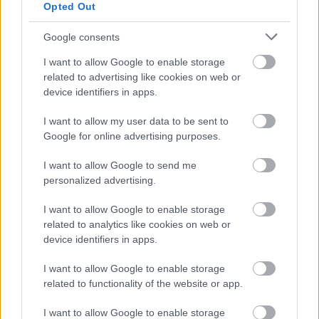
Opted Out
Google consents
I want to allow Google to enable storage
related to advertising like cookies on web or
device identifiers in apps.
I want to allow my user data to be sent to
Google for online advertising purposes.
Bori története: Karácsonyra
I want to allow Google to send me
lefogytam!
personalized advertising.
Új alak a karácsonyfa alá
I want to allow Google to enable storage
dr. Farkas Kitti
•
2019. december 25.
0
related to analytics like cookies on web or
device identifiers in apps.
Karácsony van, Bori az új alakját teheti a fa alá.
I want to allow Google to enable storage
Elhatározta, hogy sok kudarc, több évnyi sikertelen
related to functionality of the website or app.
próbálkozás után, mintegy utolsó próbálkozásként
ad egy esélyt az Alakorvoslás Programnak. Az elmúlt
I want to allow Google to enable storage