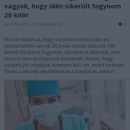
vagyok, hogy idén sikerült fogynom
20 kilót
dr. Farkas Kitti
•
2023. december 05.
0
Miután kiderült, hogy inzulinrezisztenciám és
Hashimotóm van kb 20 évvel ezelőtt sikerült 100
kilóról 85 kilóra fogynom. Örültem a sikernek, ami
viszont nem bizonyosult tartósnak. Ahhoz, hogy
valamit jól csináljak, értenem kell, mi, miért történik.
Ennél a résznél vesztettem el a fonalat és adtam…