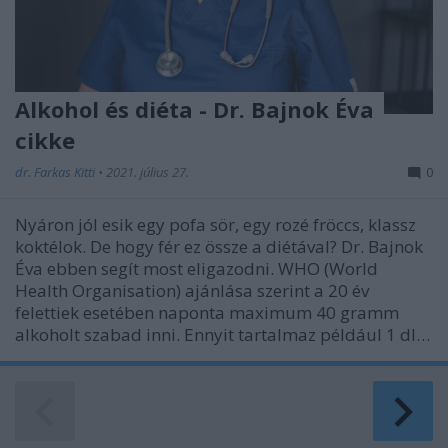
Alkohol és diéta - Dr. Bajnok Éva
cikke
dr. Farkas Kitti
•
2021. július 27.
0
Nyáron jól esik egy pofa sör, egy rozé fröccs, klassz
koktélok. De hogy fér ez össze a diétával? Dr. Bajnok
Éva ebben segít most eligazodni. WHO (World
Health Organisation) ajánlása szerint a 20 év
felettiek esetében naponta maximum 40 gramm
alkoholt szabad inni. Ennyit tartalmaz például 1 dl…