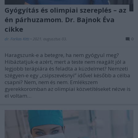
Gyógyítás és olimpiai szereplés – az
én párhuzamom. Dr. Bajnok Éva
cikke
dr. Farkas Kitti
•
2021. augusztus 03.
0
Haragszunk-e a betegre, ha nem gyógyul meg?
Hibáztatjuk-e azért, mert a teste nem reagált jól a
legjobb terápiára és feladta a küzdelmet? Nemzeti
szégyen-e egy „csipszevésnyi” idővel később a célba
csapni? Nem, nem és nem. Emlékszem
gyerekkoromban az olimpiai közvetítéseket nézve is
el voltam…