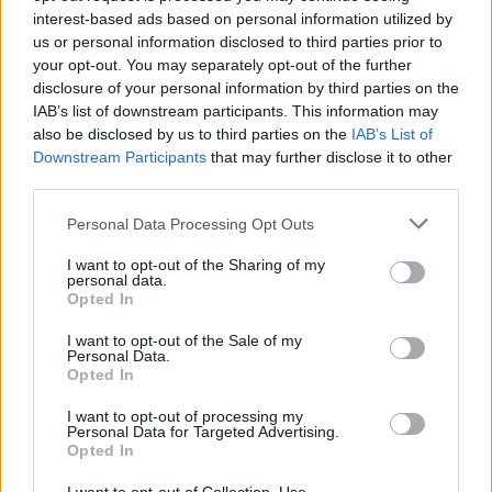
interest-based ads based on personal information utilized by
us or personal information disclosed to third parties prior to
your opt-out. You may separately opt-out of the further
disclosure of your personal information by third parties on the
IAB’s list of downstream participants. This information may
also be disclosed by us to third parties on the
IAB’s List of
Downstream Participants
that may further disclose it to other
Van-e értelme 10 perc
third parties.
testmozgásnak? Mi az a micro-
Please note that this website/app uses one or more Google
Personal Data Processing Opt Outs
edzés? Dr. Bajnok Éva cikke
services and may gather and store information including but
not limited to your visit or usage behaviour. You may click to
I want to opt-out of the Sharing of my
dr. Farkas Kitti
•
2021. szeptember 09.
0
personal data.
grant or deny consent to Google and its third-party tags to
Opted In
use your data for below specified purposes in below Google
consent section.
Az orvosi ajánlás egészségünk megőrzése érdekében
I want to opt-out of the Sale of my
Personal Data.
a rendszeresen végzett heti 150 perc testmozgás. Ha
Opted In
fogyni akarunk, akkor elősorban kis intenzitású, 60-
90 percig tartó edzés javasolt. Sokan – bevallom
I want to opt-out of processing my
sokszor én is – érzem úgy, ha nem mozgok legalább
Personal Data for Targeted Advertising.
Opted In
40-60-90 percet egyszerre, annak semmi értelme.…