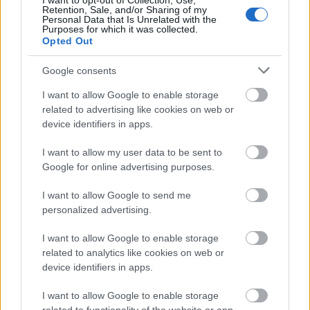
I want to opt-out of Collection, Use,
Retention, Sale, and/or Sharing of my
Personal Data that Is Unrelated with the
Purposes for which it was collected.
Opted Out
Google consents
I want to allow Google to enable storage
related to advertising like cookies on web or
device identifiers in apps.
I want to allow my user data to be sent to
Google for online advertising purposes.
I want to allow Google to send me
personalized advertising.
10 módszer az éhség leküzdésére a
I want to allow Google to enable storage
nyaralási szezon után
related to analytics like cookies on web or
device identifiers in apps.
dr. Farkas Kitti
•
2021. augusztus 24.
0
I want to allow Google to enable storage
Nyaralás alatt természetes, hogy többet ettünk,