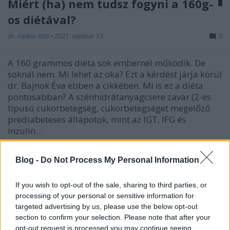
Miért (ha) nem tudsz fogyni a 160g-
os diétával?
dr. Farkas Kitti
•
2021. október 13.
0
A 160 grammos diéta sok embernél működik. De
soknál nem. Mi lehet az oka? Ezt a kérdést járja körül
dr. Bajnok Éva ebben a cikkében. Mi is ez a diéta
pontosabban? A szénhidrátanyagcsere zavar (2-es
típusú cukorbetegség, cukorbetegséget megelőző
prediabeteses állapotok, mint az IGT, IFG és
inzulin…
Blog -
Do Not Process My Personal Information
If you wish to opt-out of the sale, sharing to third parties, or
processing of your personal or sensitive information for
targeted advertising by us, please use the below opt-out
section to confirm your selection. Please note that after your
opt-out request is processed you may continue seeing