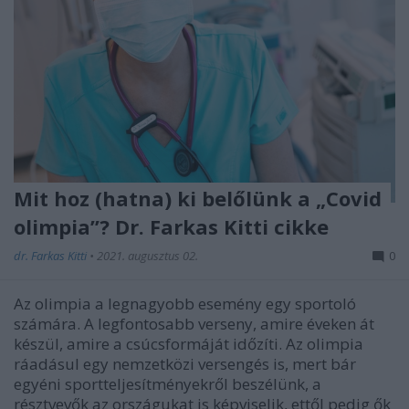
Mit hoz (hatna) ki belőlünk a „Covid
olimpia”? Dr. Farkas Kitti cikke
dr. Farkas Kitti
•
2021. augusztus 02.
0
Az olimpia a legnagyobb esemény egy sportoló
számára. A legfontosabb verseny, amire éveken át
készül, amire a csúcsformáját időzíti. Az olimpia
ráadásul egy nemzetközi versengés is, mert bár
egyéni sportteljesítményekről beszélünk, a
résztvevők az országukat is képviselik, ettől pedig ők