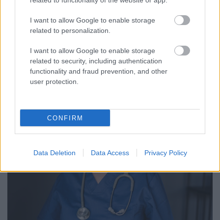
related to functionality of the website or app.
nasiztunk, mint a hétköznapok idején. Amikor
hazatérünk, jellemzően éhesebbek vagyunk, ha
I want to allow Google to enable storage
(nagyon helyesen) nem folytatjuk a dőzsölést. Sokan
related to personalization.
ilyenkor kezdenek diétázni is, hogy elérjék az
álomalakjukat. Éppen ezért itt az ideje, hogy
I want to allow Google to enable storage
beszéljünk a…
related to security, including authentication
functionality and fraud prevention, and other
user protection.
CONFIRM
Data Deletion
Data Access
Privacy Policy