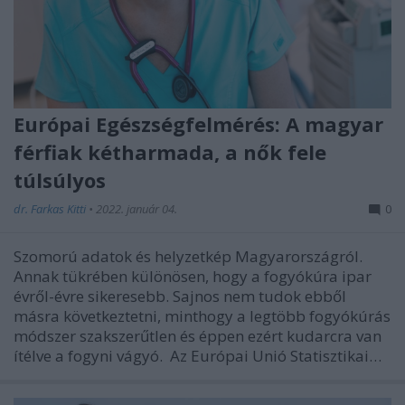
Európai Egészségfelmérés: A magyar
férfiak kétharmada, a nők fele
túlsúlyos
dr. Farkas Kitti
•
2022. január 04.
0
Szomorú adatok és helyzetkép Magyarországról.
Annak tükrében különösen, hogy a fogyókúra ipar
évről-évre sikeresebb. Sajnos nem tudok ebből
másra következtetni, minthogy a legtöbb fogyókúrás
módszer szakszerűtlen és éppen ezért kudarcra van
ítélve a fogyni vágyó. Az Európai Unió Statisztikai…