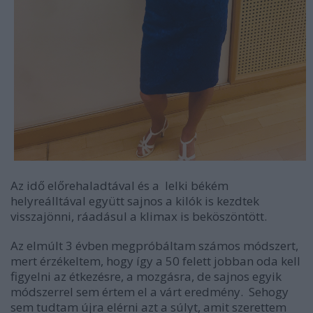
Az idő előrehaladtával és a lelki békém
helyreálltával együtt sajnos a kilók is kezdtek
visszajönni, ráadásul a klimax is beköszöntött.
Az elmúlt 3 évben megpróbáltam számos módszert,
mert érzékeltem, hogy így a 50 felett jobban oda kell
figyelni az étkezésre, a mozgásra, de sajnos egyik
módszerrel sem értem el a várt eredmény. Sehogy
sem tudtam újra elérni azt a súlyt, amit szerettem