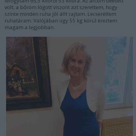
lefogytam 65,5 kilóról 53 kilóra. Az arcom beesett
volt, a bőröm lógott viszont azt szerettem, hogy
szinte minden ruha jól állt rajtam. Lecseréltem
ruhatáram. Valójában úgy 55 kg körül éreztem
magam a legjobban.