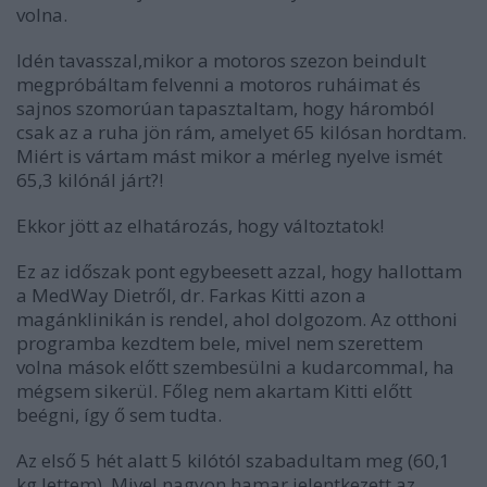
volna.
Idén tavasszal,mikor a motoros szezon beindult
megpróbáltam felvenni a motoros ruháimat és
sajnos szomorúan tapasztaltam, hogy háromból
csak az a ruha jön rám, amelyet 65 kilósan hordtam.
Miért is vártam mást mikor a mérleg nyelve ismét
65,3 kilónál járt?!
Ekkor jött az elhatározás, hogy változtatok!
Ez az időszak pont egybeesett azzal, hogy hallottam
a MedWay Dietről, dr. Farkas Kitti azon a
magánklinikán is rendel, ahol dolgozom. Az otthoni
programba kezdtem bele, mivel nem szerettem
volna mások előtt szembesülni a kudarcommal, ha
mégsem sikerül. Főleg nem akartam Kitti előtt
beégni, így ő sem tudta.
Az első 5 hét alatt 5 kilótól szabadultam meg (60,1
kg lettem). Mivel nagyon hamar jelentkezett az