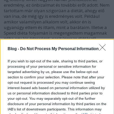
eredmény, ez önbizalmat és további erőt adott. Nem
tartottam már olyan szigorúan a diétát, ahogy elő
van írva, de még így is eredményes volt. Például
amikor valamilyen alkalom volt, akkor én is
ugyanúgy ettem és ittam, mint a barátaim. Illetve a
Speed diéta folyamán is megengedtem magamnak
néha egy kis édességet, nasit (persze diétásat).
Ilyenkor kicsit többet sportoltam, és reméltem ez is
Blog -
Do Not Process My Personal Information
belefér.
Sajnos egy sérülés miatt a sportot másfél hónapig
If you wish to opt-out of the sale, sharing to third parties, or
szüneteltetnem kellett, de a diétát folytattam. Már
processing of your personal or sensitive information for
nem a Speed programot, hanem az Easyt. Újabb
targeted advertising by us, please use the below opt-out
eltelt 4 hét után most 59,1 kg-nál járok és a múlt
section to confirm your selection. Please note that after your
héten már kicsit behúzva a hasam, de fel tudtam
opt-out request is processed you may continue seeing
venni az összes motoros ruhám. Nagyon boldog
interest-based ads based on personal information utilized by
us or personal information disclosed to third parties prior to
voltam. A fogyás üteme lassult, de haladok és a
your opt-out. You may separately opt-out of the further
lelkesedésem ez nem töri meg. A héten újra
disclosure of your personal information by third parties on the
elkezdhettem sportolni ez is biztosan segíti majd a
IAB’s list of downstream participants. This information may
kitűzött cél 55 kg elérését és megtartását.